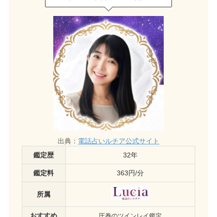
出典：
電話占いルチア公式サイト
鑑定歴
32年
鑑定料
363円/分
所属
おすすめ
圧巻のツインレイ鑑定