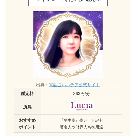
出典：
電話占いルチア公式サイト
鑑定料
363円/分
所属
おすすめ
「的中率が高い」と評判
ポイント
著名人や財界人も御用達