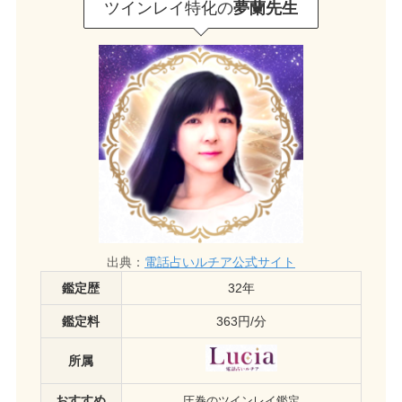
ツインレイ特化の
夢蘭先生
出典：
電話占いルチア公式サイト
鑑定歴
32年
鑑定料
363円/分
所属
おすすめ
圧巻のツインレイ鑑定