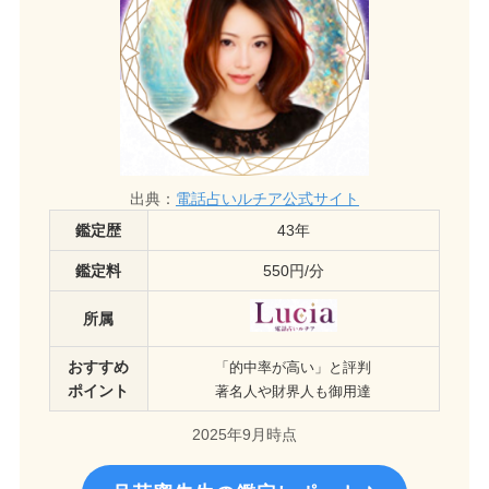
出典：
電話占いルチア公式サイト
鑑定歴
43年
鑑定料
550円/分
所属
おすすめ
「的中率が高い」と評判
ポイント
著名人や財界人も御用達
2025年9月時点