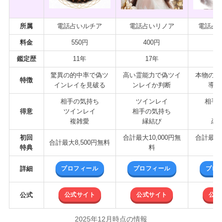
所属
電話占いルチア
電話占いリノア
電話占
料金
550円
400円
4
鑑定歴
11年
17年
2
驚異の的中率で偽ツ
高い霊能力で偽ツイ
本物のツ
特徴
インレイを見破る
ンレイか判断
導く
相手の気持ち
ツインレイ
相手
得意
ツインレイ
相手の気持ち
縁
複雑愛
縁結び
恋
初回
合計最大10,000円無
合計最大1
合計最大8,500円無料
特典
料
プロフィール
プロフィール
プロ
詳細
公式サイト
公式サイト
公式
公式
2025年12月時点の情報