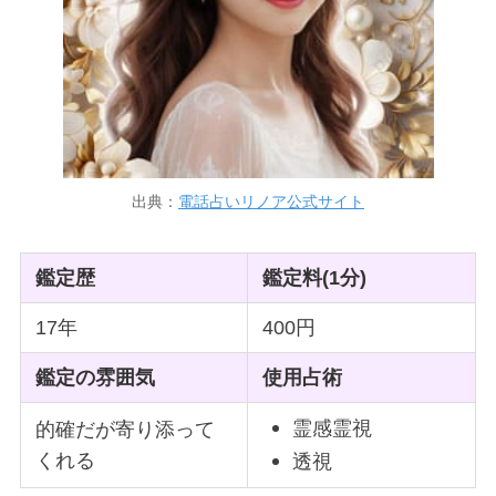
出典：
電話占いリノア公式サイト
鑑定歴
鑑定料(1分)
17年
400円
鑑定の雰囲気
使用占術
霊感霊視
的確だが寄り添って
くれる
透視