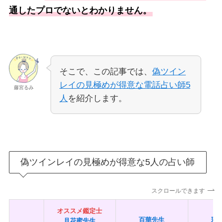
通したプロでないとわかりません。
そこで、この記事では、
偽ツイン
レイの見極めが得意な電話占い師5
藤宮るみ
人
を紹介します。
偽ツインレイの見極めが得意な5人の占い師
スクロールできます
オススメ鑑定士
百華先生
彩
月花蜜先生