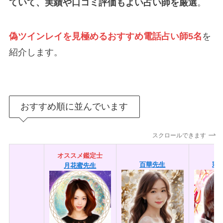
ていて、実績や口コミ評価もよい占い師を厳選
。
偽ツインレイを見極めるおすすめ電話占い師5名
を
紹介します。
おすすめ順に並んでいます
スクロールできます
オススメ鑑定士
百華先生
彩
月花蜜先生