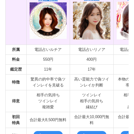
所属
電話占いルチア
電話占いリノア
電話占
料金
550円
400円
4
鑑定歴
11年
17年
2
驚異の的中率で偽ツ
高い霊能力で偽ツイ
本物のツ
特徴
インレイを見破る
ンレイか判断
導く
相手の気持ち
ツインレイ
相手
得意
ツインレイ
相手の気持ち
縁
複雑愛
縁結び
恋
初回
合計最大10,000円無
合計最大1
合計最大8,500円無料
特典
料