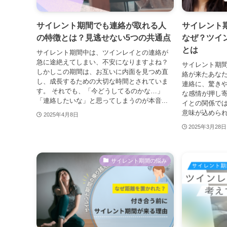
サイレント期間でも連絡が取れる人
サイレント
の特徴とは？見逃せない5つの共通点
なぜ？ツイ
とは
サイレント期間中は、ツインレイとの連絡が
急に途絶えてしまい、不安になりますよね？
サイレント期
しかしこの期間は、お互いに内面を見つめ直
絡が来たあなた
し、成長するための大切な時間とされていま
連絡に、驚き
す。 それでも、「今どうしてるのかな…」
な感情が押し寄
「連絡したいな」と思ってしまうのが本音...
イとの関係で
意味が込められ
2025年4月8日
2025年3月28日
サイレント期間の悩み