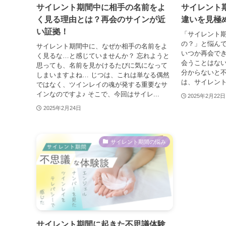
サイレント期間中に相手の名前をよ
サイレント
く見る理由とは？再会のサインが近
違いを見極
い証拠！
「サイレント
の？」と悩んで
サイレント期間中に、なぜか相手の名前をよ
いつか再会で
く見るな…と感じていませんか？ 忘れようと
会うことはない
思っても、名前を見かけるたびに気になって
分からないと不
しまいますよね… じつは、これは単なる偶然
は、サイレント
ではなく、ツインレイの魂が発する重要なサ
インなのですよ♪ そこで、今回はサイレ...
2025年2月22日
2025年2月24日
サイレント期間の悩み
サイレント期間に起きた不思議体験