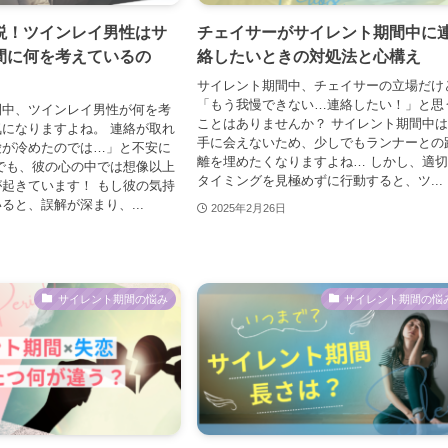
説！ツインレイ男性はサ
チェイサーがサイレント期間中に
間に何を考えているの
絡したいときの対処法と心構え
サイレント期間中、チェイサーの立場だけ
「もう我慢できない…連絡したい！」と思
間中、ツインレイ男性が何を考
ことはありませんか？ サイレント期間中
になりますよね。 連絡が取れ
手に会えないため、少しでもランナーとの
愛が冷めたのでは…」と不安に
離を埋めたくなりますよね… しかし、適
でも、彼の心の中では想像以上
タイミングを見極めずに行動すると、ツ...
起きています！ もし彼の気持
ると、誤解が深まり、...
2025年2月26日
サイレント期間の悩み
サイレント期間の悩