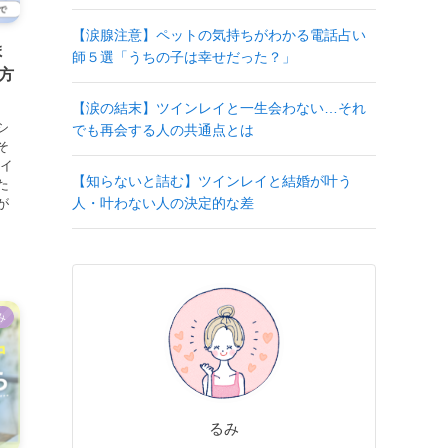
【涙腺注意】ペットの気持ちがわかる電話占い
ま
師５選「うちの子は幸せだった？」
方
【涙の結末】ツインレイと一生会わない…それ
シ
でも再会する人の共通点とは
そ
ツイ
【知らないと詰む】ツインレイと結婚が叶う
た
人・叶わない人の決定的な差
が
み
るみ