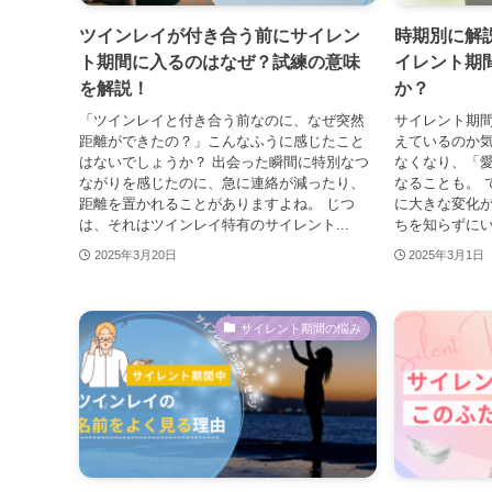
ツインレイが付き合う前にサイレン
時期別に解
ト期間に入るのはなぜ？試練の意味
イレント期
を解説！
か？
「ツインレイと付き合う前なのに、なぜ突然
サイレント期
距離ができたの？」こんなふうに感じたこと
えているのか気
はないでしょうか？ 出会った瞬間に特別なつ
なくなり、「
ながりを感じたのに、急に連絡が減ったり、
なることも。 
距離を置かれることがありますよね。 じつ
に大きな変化が
は、それはツインレイ特有のサイレント...
ちを知らずにい
2025年3月20日
2025年3月1日
サイレント期間の悩み