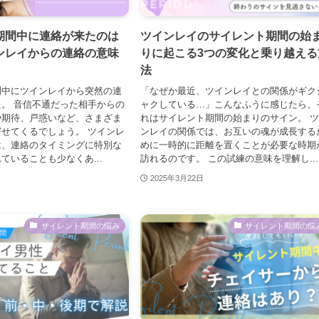
期間中に連絡が来たのは
ツインレイのサイレント期間の始
ンレイからの連絡の意味
りに起こる3つの変化と乗り越える
法
間中にツインレイから突然の連
「なぜか最近、ツインレイとの関係がギク
。 音信不通だった相手からの
ャクしている…」こんなふうに感じたら、
や期待、戸惑いなど、さまざま
れはサイレント期間の始まりのサイン。 
せてくるでしょう。 ツインレ
ンレイの関係では、お互いの魂が成長する
は、連絡のタイミングに特別な
めに一時的に距離を置くことが必要な時期
ていることも少なくあ...
訪れるのです。 この試練の意味を理解し...
2025年3月22日
サイレント期間の悩み
サイレント期間の悩