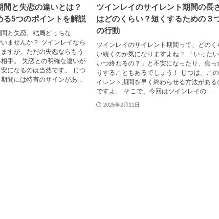
期間と失恋の違いとは？
ツインレイのサイレント期間の長
める5つのポイントを解説
はどのくらい？短くするための３
の行動
期間と失恋、結局どっちな
いませんか？ ツインレイなら
ツインレイのサイレント期間って、どのく
きますが、ただの失恋ならもう
い続くのか気になりますよね？ 「いった
相手。 失恋との明確な違いが
いつ終わるの？」と不安になったり、焦っ
安になるのは当然です。 じつ
りすることもあるでしょう！ じつは、こ
期間には特有のサインがあ...
イレント期間を早く終わらせる方法がある
ですよ。 そこで、今回はツインレイの...
2025年2月21日